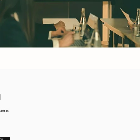
a
ivas.
ar