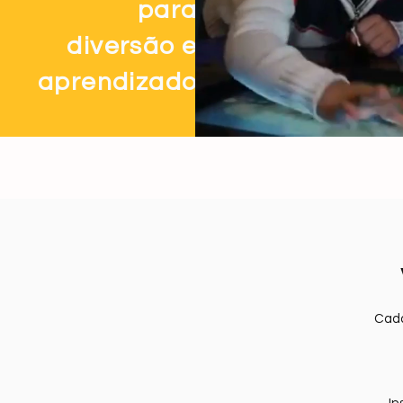
para
diversão e
aprendizado
Cada