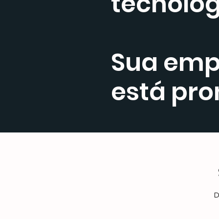
tecnológ
Sua emp
está pro
D