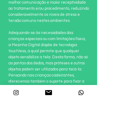
melhor comunicação e maior receptividade
ao tratamento e/ou procedimento, reduzindo
consideravelmente os níveis de stress e
tensão comuns nestes ambientes.
Adequando-se às necessidades das
crianças especiais ou com limitações física,
a Mesinha Digital dispõe de tecnologia
touchless, a qual permite que qualquer
objeto sensibilize a tela. Desta forma, não só
as pontas dos dedos, mas próteses e outros
objetos podem ser utilizados para tocá-la.
Pensando nas crianças
cadeirantes,
oferecemos também o suporte para fixar a
Mesinha Digital em parede, proporcionando
total.