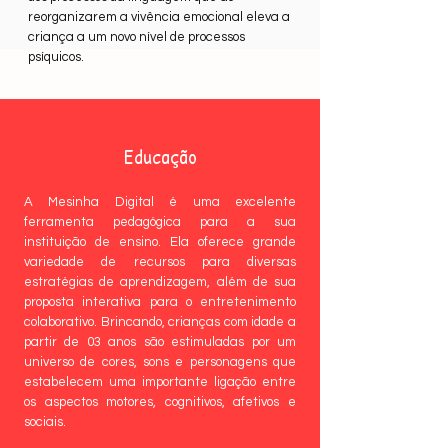
reorganizarem a vivência emocional eleva a
criança a um novo nível de processos
psíquicos.
Educação
A Mesinha Digital é uma excelente
ferramenta pedagógica para a sua
instituição de ensino. Ela oferece grande
variedade de recursos para diversas
estratégias de aprendizagem, além de sua
proposta interativa para o entretenimento
colaborativo. Brincando, crianças com idade a
partir de 03 anos são estimuladas por um
universo de cores, sons e personagens que
estabelecem uma importante ligação entre
os aspectos motores, cognitivos, afetivos e
sociais.