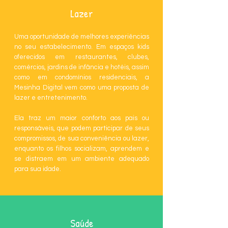
Lazer
Uma oportunidade de melhores experiências
no seu estabelecimento.
Em espaços kids
oferecidos em restaurantes, clubes,
comércios, jardins de infância e hotéis, assim
como em condomínios residenciais, a
Mesinha Digital vem como uma proposta de
lazer e entretenimento.
Ela traz um maior conforto aos pais ou
responsáveis, que podem participar de seus
compromissos, de sua conveniência ou lazer,
enquanto os filhos socializam, aprendem e
se distraem em um ambiente adequado
para sua idade.
Saúde